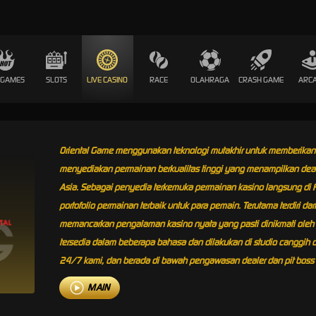
 GAMES
SLOTS
LIVE CASINO
RACE
OLAHRAGA
CRASH GAME
ARC
Oriental Game menggunakan teknologi mutakhir untuk memberikan
menyediakan permainan berkualitas tinggi yang menampilkan deal
Asia. Sebagai penyedia terkemuka permainan kasino langsung di F
portofolio permainan terbaik untuk para pemain. Terutama terdiri d
memancarkan pengalaman kasino nyata yang pasti dinikmati oleh 
tersedia dalam beberapa bahasa dan dilakukan di studio canggih di
24/7 kami, dan berada di bawah pengawasan dealer dan pit boss p
MAIN