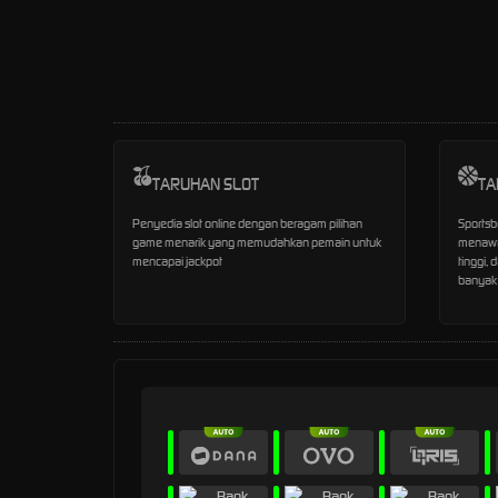
TARUHAN SLOT
TA
Penyedia slot online dengan beragam pilihan
Sportsb
game menarik yang memudahkan pemain untuk
menawar
mencapai jackpot
tinggi,
banyak 