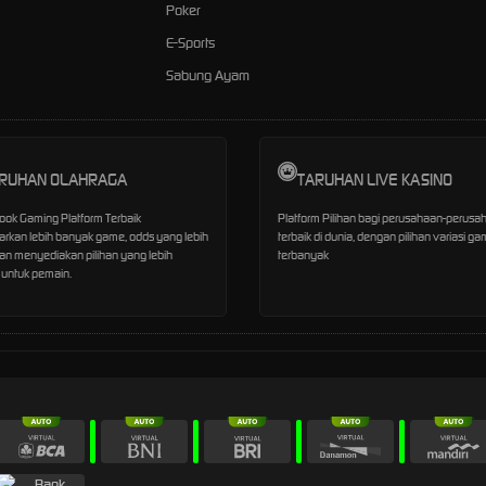
Poker
E-Sports
Sabung Ayam
RUHAN OLAHRAGA
TARUHAN LIVE KASINO
ook Gaming Platform Terbaik
Platform Pilihan bagi perusahaan-perusa
kan lebih banyak game, odds yang lebih
terbaik di dunia, dengan pilihan variasi g
 dan menyediakan pilihan yang lebih
terbanyak
untuk pemain.