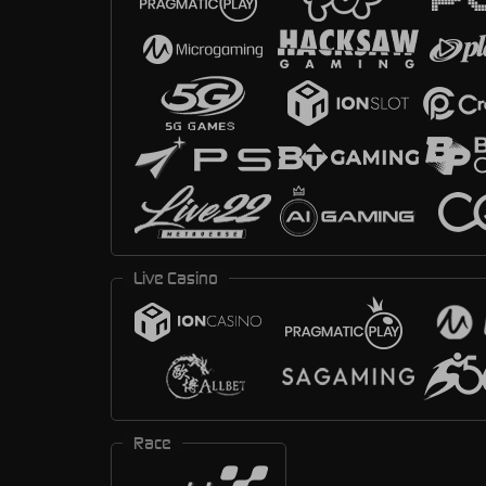
Live Casino
Race