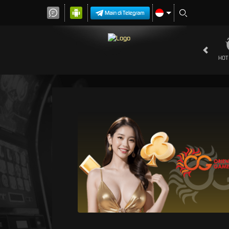
Main di Telegram
HOT