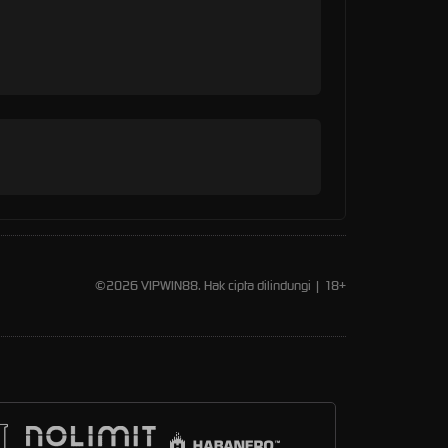
©2026 VIPWIN88. Hak cipta dilindungi | 18+