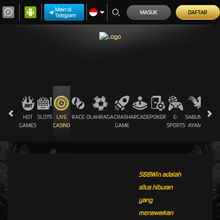
Main di
MASUK
DAFTAR
Telegram
HOT
SLOTS
LIVE
RACE
OLAHRAGA
CRASH
ARCADE
POKER
E-
SABUNG
PROM
GAMES
CASINO
GAME
SPORTS
AYAM
568Win adalah
situs hiburan
yang
menawarkan