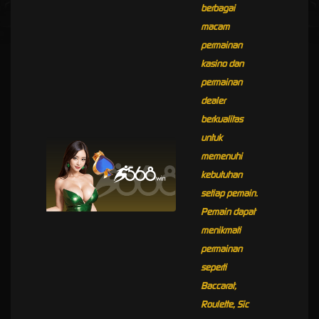
berbagai
macam
permainan
kasino dan
permainan
dealer
berkualitas
untuk
memenuhi
kebutuhan
setiap pemain.
Pemain dapat
menikmati
permainan
seperti
Baccarat,
Roulette, Sic