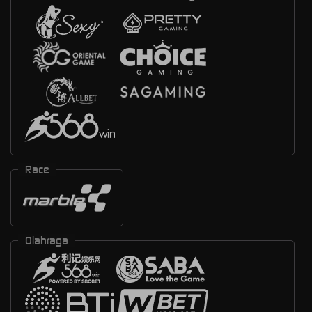
Race
Olahraga