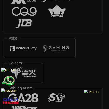
Poker
E-Sports
Sabung Ayam