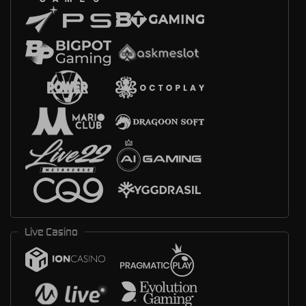
Live Casino