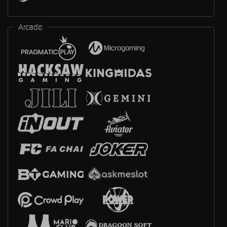
Arcade