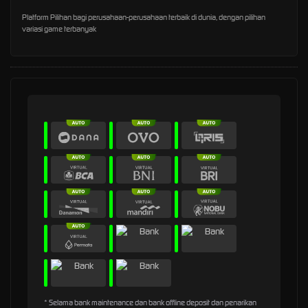
Platform Pilihan bagi perusahaan-perusahaan terbaik di dunia, dengan pilihan
variasi game terbanyak
* Selama bank maintenance dan bank offline deposit dan penarikan