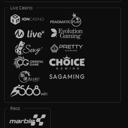
Live Casino
Race