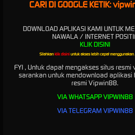
CARI DI GOOGLE KETIK: vipwi
DOWNLOAD APLIKASI KAMI UNTUK ME
NAWALA / INTERNET POSITI
KLIK DISINI
Silahkan
klik disini
untuk akses lebih cepat menggunakan
FYI , Untuk dapat mengakses situs resmi
sarankan untuk mendownload aplikasi h
resmi Vipwin88.
VIA WHATSAPP VIPWIN88
VIA TELEGRAM VIPWIN88
Live Casino