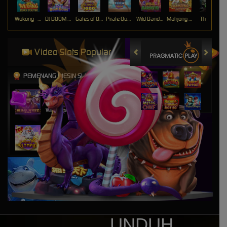
Wukong - Black Scatter
DJ BOOM BOOM
Gates of Olympus 1000
Pirate Quest 1000
Wild Bandito
Mahjong Legend
The Crypt
Video Slots Popular
PEMENANG MESIN SLOT
b****m
IDR
1,750,000.00
Wild West Gold
r*z
IDR
1,737,600.00
Gates of Olympus™
r*z
IDR
1,691,200.00
Gates of Olympus™
r*z
IDR
1,211,000.00
Gates of Olympus™
UNDUH