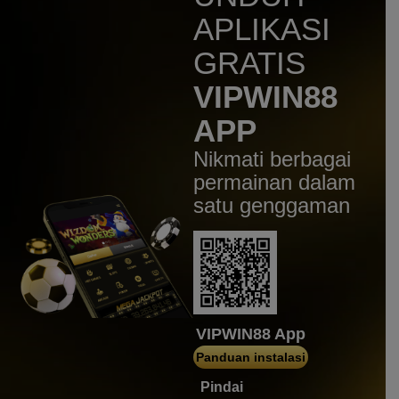
andri****3
APLIKASI
IDR
1,192,000.00
Gates of Olympus 1000
GRATIS
88pr****a
VIPWIN88
IDR
1,110,760.00
Gates of Olympus 1000
APP
sof****7
Nikmati berbagai
IDR
1,043,250.00
Gates of Olympus Super
permainan dalam
Scatter
satu genggaman
r*z
IDR
974,400.00
Fortune of Olympus
alijo****5
IDR
892,500.00
Starlight Princess™ 1000
VIPWIN88 App
zop****6
Panduan instalasi
IDR
798,800.00
Mahjong Wins Triple Pot
Pindai