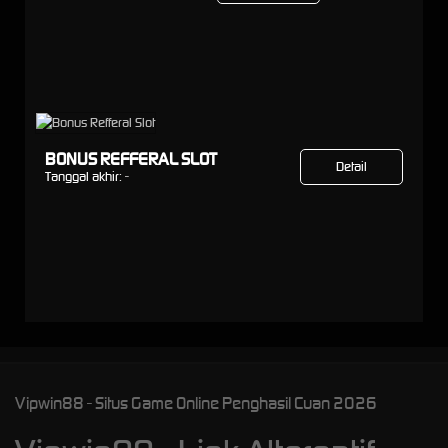
BONUS REFFERAL SLOT
Detail
Tanggal akhir:
-
Vipwin88 - Situs Game Online Penghasil Cuan 2026