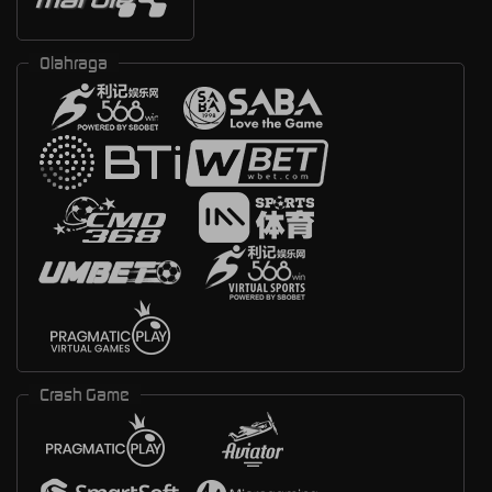
Olahraga
Crash Game