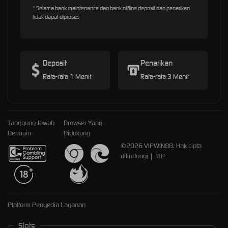
* Selama bank maintenance dan bank offline deposit dan penarikan
tidak dapat diproses
Deposit
Penarikan
Rata-rata 1 Menit
Rata-rata 3 Menit
Tanggung Jawab
Browser Yang
Bermain
Didukung
©2026 VIPWIN88. Hak cipta
dilindungi | 18+
Platform Penyedia Layanan
Slots