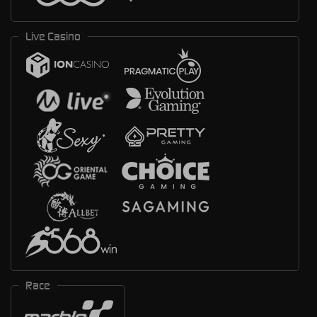
Live Casino
Race