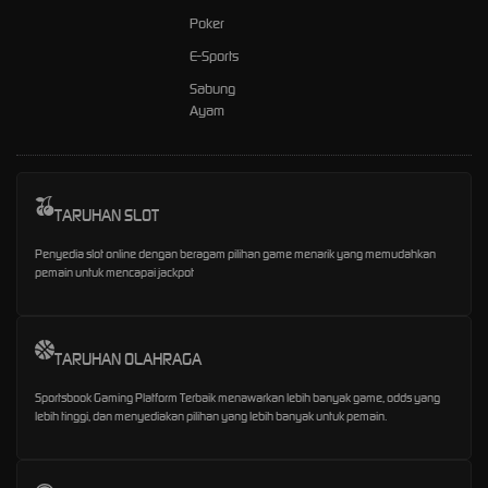
Poker
E-Sports
Sabung
Ayam
TARUHAN SLOT
Penyedia slot online dengan beragam pilihan game menarik yang memudahkan
pemain untuk mencapai jackpot
TARUHAN OLAHRAGA
Sportsbook Gaming Platform Terbaik menawarkan lebih banyak game, odds yang
lebih tinggi, dan menyediakan pilihan yang lebih banyak untuk pemain.