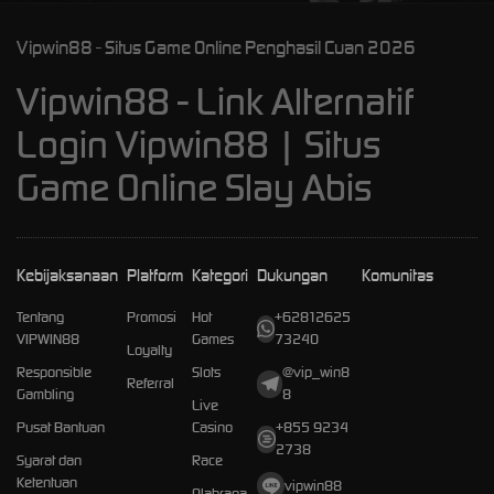
Vipwin88 - Situs Game Online Penghasil Cuan 2026
Vipwin88 - Link Alternatif
Login Vipwin88 | Situs
Game Online Slay Abis
Kebijaksanaan
Platform
Kategori
Dukungan
Komunitas
Tentang
Promosi
Hot
+62812625
VIPWIN88
Games
73240
Loyalty
Responsible
Slots
@vip_win8
Referral
Gambling
8
Live
Pusat Bantuan
Casino
+855 9234
2738
Syarat dan
Race
Ketentuan
vipwin88
Olahraga