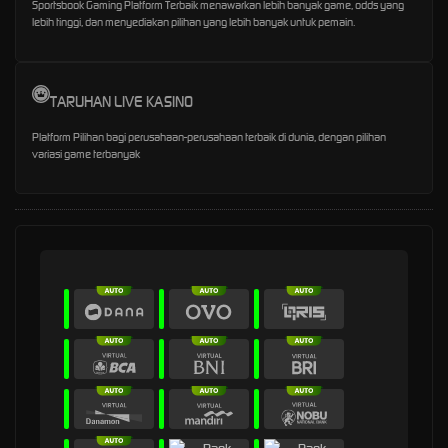
Sportsbook Gaming Platform Terbaik menawarkan lebih banyak game, odds yang
lebih tinggi, dan menyediakan pilihan yang lebih banyak untuk pemain.
TARUHAN LIVE KASINO
Platform Pilihan bagi perusahaan-perusahaan terbaik di dunia, dengan pilihan
variasi game terbanyak