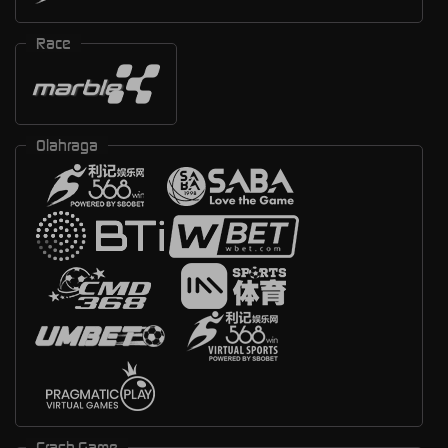
Race
Olahraga
Crash Game