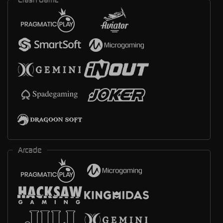
Arcade