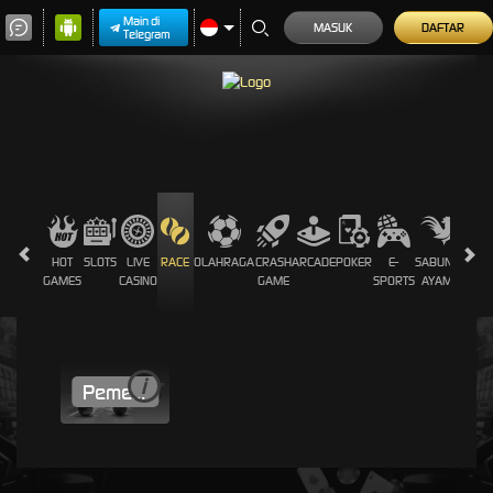
Main di
MASUK
DAFTAR
Telegram
HOT
SLOTS
LIVE
RACE
OLAHRAGA
CRASH
ARCADE
POKER
E-
SABUNG
PROM
GAMES
CASINO
GAME
SPORTS
AYAM
i