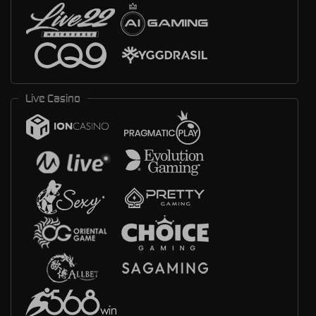
Live Casino