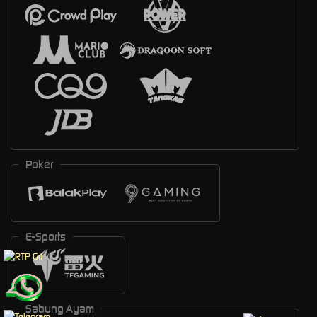
Poker
E-Sports
Sabung Ayam