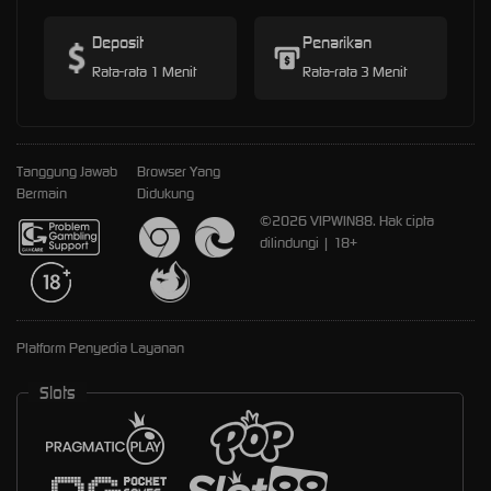
Deposit
Penarikan
Rata-rata 1 Menit
Rata-rata 3 Menit
Tanggung Jawab
Browser Yang
Bermain
Didukung
©2026 VIPWIN88. Hak cipta
dilindungi | 18+
Platform Penyedia Layanan
Slots