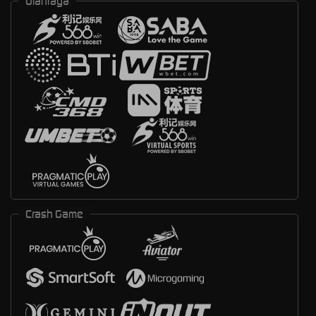
Olahraga
Crash Game