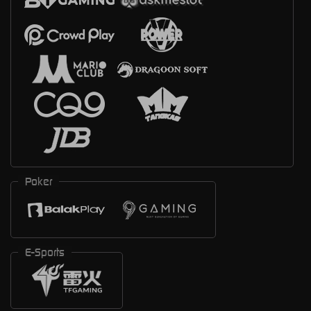
Poker
E-Sports