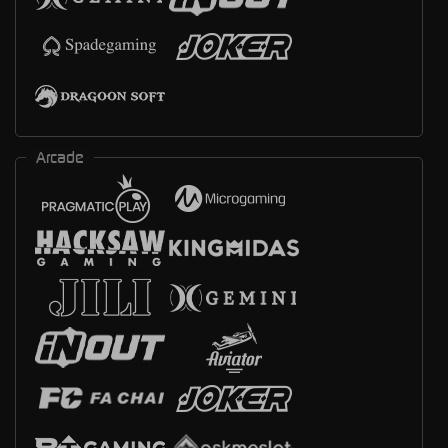
Arcade