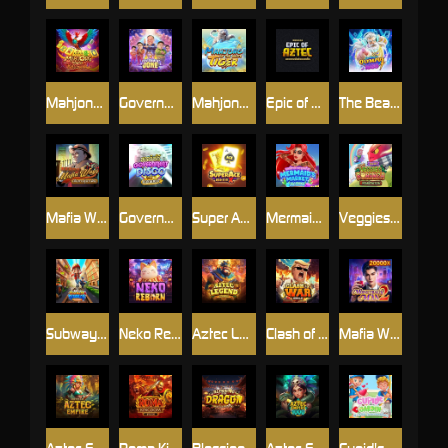
Mahjong of the Phoenix
Government Joke
Mahjong of the White Tiger
Epic of Aztec
The Beat of Olympus 1000
Mafia Ways
Government Disco
Super Ace X
Mermaid's Market
Veggies Bonanza
Subway Runner
Neko Reborn
Aztec Legend
Clash of War
Mafia Ways II : Metro Haven Heist