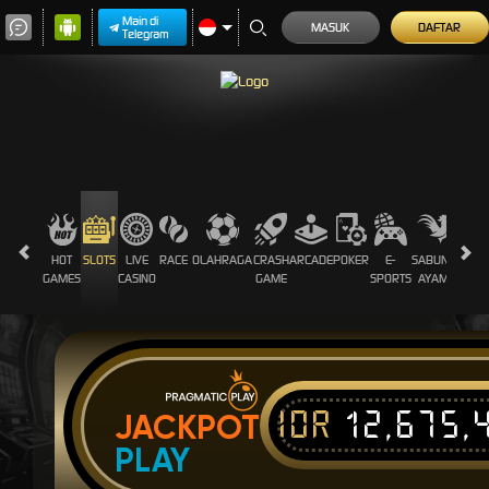
Main di
MASUK
DAFTAR
Telegram
HOT
SLOTS
LIVE
RACE
OLAHRAGA
CRASH
ARCADE
POKER
E-
SABUNG
PROM
GAMES
CASINO
GAME
SPORTS
AYAM
IDR
12,675,
JACKPOT
PLAY