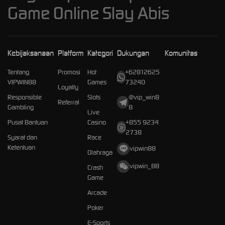
Game Online Slay Abis
Kebijaksanaan
Platform
Kategori
Dukungan
Komunitas
Tentang
Promosi
Hot
+62812625
VIPWIN88
Games
73240
Loyalty
Responsible
Slots
@vip_win8
Referral
Gambling
8
Live
Pusat Bantuan
Casino
+855 9234
2738
Syarat dan
Race
Ketentuan
vipwin88
Olahraga
vipwin_88
Crash
Game
Arcade
Poker
E-Sports