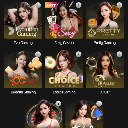
i
i
i
Evo Gaming
Sexy Casino
Pretty Gaming
i
i
i
Oriental Gaming
ChoiceGaming
AllBet
i
i