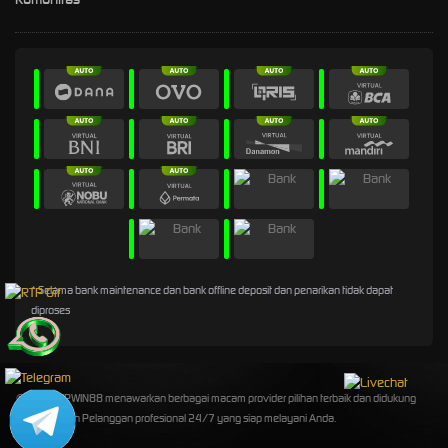
* Selama bank maintenance dan bank offline deposit dan penarikan tidak dapat
diproses
©2026 VIPWIN88 menawarkan berbagai macam provider pilihan terbaik dan didukung
oleh Layanan Pelanggan profesional 24/7 yang siap melayani Anda.