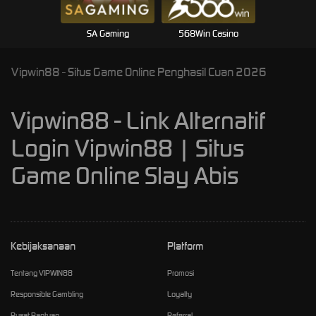
SA Gaming
568Win Casino
Vipwin88 - Situs Game Online Penghasil Cuan 2026
Vipwin88 - Link Alternatif
Login Vipwin88 | Situs
Game Online Slay Abis
Kebijaksanaan
Platform
Tentang VIPWIN88
Promosi
Responsible Gambling
Loyalty
Pusat Bantuan
Referral