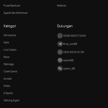
Pusat Bantuan
Referral
Syarat dan Ketentuan
Kategori
Dukungan
Hot Games
+6281262573240
Slots
@vip_win88
Live Casino
+855 9234 2738
Race
vipwin88
Olahraga
vipwin_88
Crash Game
Arcade
Poker
E-Sports
Sabung Ayam