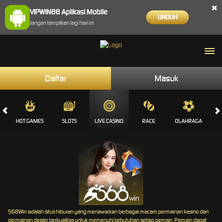
×
VIPWIN88 Aplikasi Mobile
UNDUH
Jangan tampilkan lagi hari ini
Daftar
Masuk
HOT GAMES
SLOTS
LIVE CASINO
RACE
OLAHRAGA
CRA
568Win adalah situs hiburan yang menawarkan berbagai macam permainan kasino dan
permainan dealer berkualitas untuk memenuhi kebutuhan setiap pemain. Pemain dapat