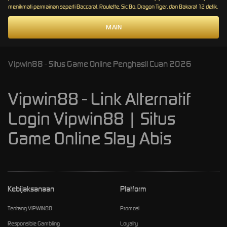
menikmati permainan seperti Baccarat, Roulette, Sic Bo, Dragon Tiger, dan Bakarat 12 detik.
MAIN
Vipwin88 - Situs Game Online Penghasil Cuan 2026
Vipwin88 - Link Alternatif
Login Vipwin88 | Situs
Game Online Slay Abis
Kebijaksanaan
Platform
Tentang VIPWIN88
Promosi
Responsible Gambling
Loyalty