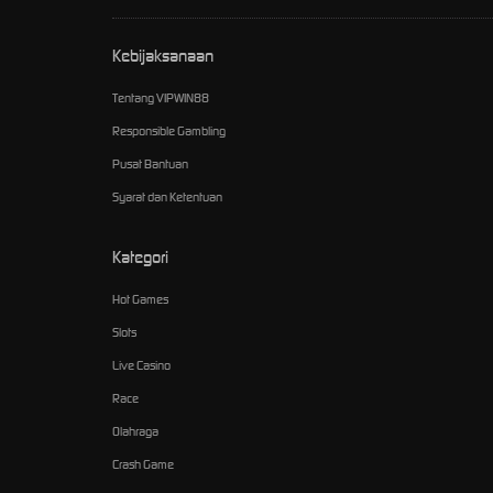
Kebijaksanaan
Tentang VIPWIN88
Responsible Gambling
Pusat Bantuan
Syarat dan Ketentuan
Kategori
Hot Games
Slots
Live Casino
Race
Olahraga
Crash Game