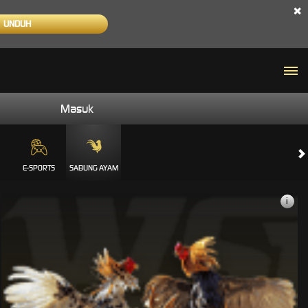
×
UNDUH
Masuk
E-SPORTS
SABUNG AYAM
i