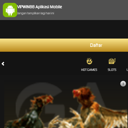
VIPWIN88 Aplikasi Mobile
Jangan tampilkan lagi hari ini
Daftar
HOT GAMES
SLOTS
i