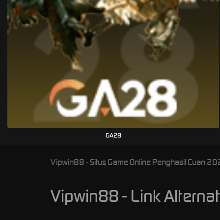
GA28
Vipwin88 - Situs Game Online Penghasil Cuan 2
Vipwin88 - Link Alterna