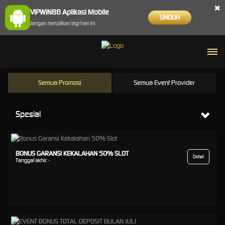
×
VIPWIN88 Aplikasi Mobile
UNDUH
Jangan tampilkan lagi hari ini
Semua Promosi
Semua Event Provider
Spesial
BONUS GARANSI KEKALAHAN 50% SLOT
Detail
Tanggal akhir:
-