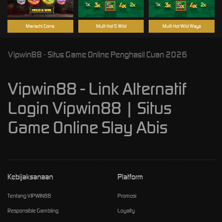
Mariachi Coins
Multi Hot 5 Wild
Multi Hot Wild Ways
Vipwin88 - Situs Game Online Penghasil Cuan 2026
Vipwin88 - Link Alternatif
Login Vipwin88 | Situs
Game Online Slay Abis
Kebijaksanaan
Platform
Tentang VIPWIN88
Promosi
Responsible Gambling
Loyalty