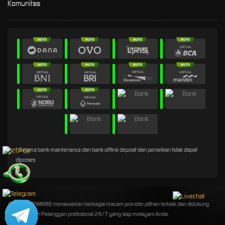
Komunitas
* Selama bank maintenance dan bank offline deposit dan penarikan tidak dapat
diproses
©2026 VIPWIN88 menawarkan berbagai macam provider pilihan terbaik dan didukung
oleh Layanan Pelanggan profesional 24/7 yang siap melayani Anda.