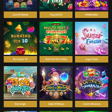
Coins Of Atlantis
Foxy Hot 20
WildMultiStar
Burning Ice 10
Multi Hot 5 Burn Wilds
Sugar Fiesta
Dice Jungle
Gates Of Merlyn
Genie's Bonanza